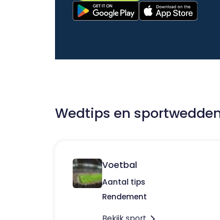
Wedtips en sportwedden
Voetbal
Aantal tips
Rendement
Bekijk sport