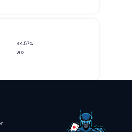
44.57%
202
er