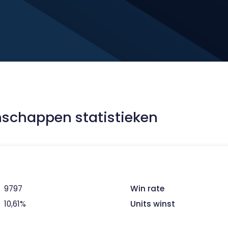
schappen statistieken
9797
Win rate
10,61%
Units winst