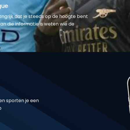
gue
langrijk dat je steeds op de hoogte bent
an die informatie is weten wie de
en sporten je een
p