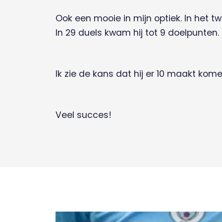
Ook een mooie in mijn optiek. In het tw
In 29 duels kwam hij tot 9 doelpunten.
Ik zie de kans dat hij er 10 maakt kom
Veel succes!