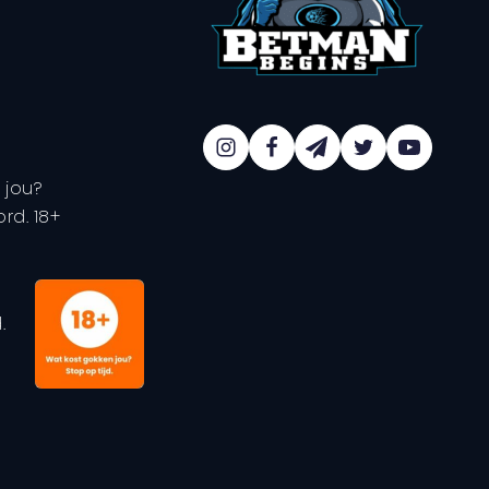
 jou?
rd. 18+
.