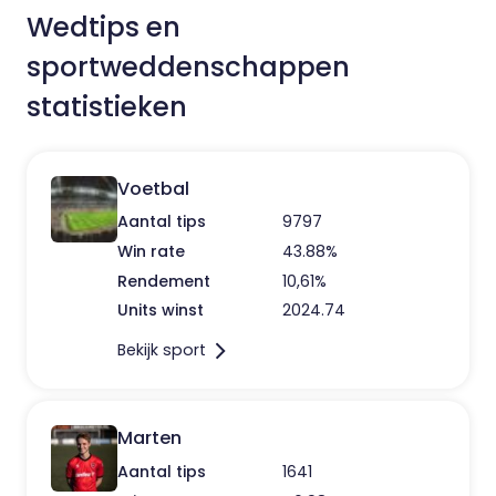
Wedtips en
sportweddenschappen
statistieken
Voetbal
Aantal tips
9797
Win rate
43.88%
Rendement
10,61%
Units winst
2024.74
Bekijk sport
Marten
Aantal tips
1641