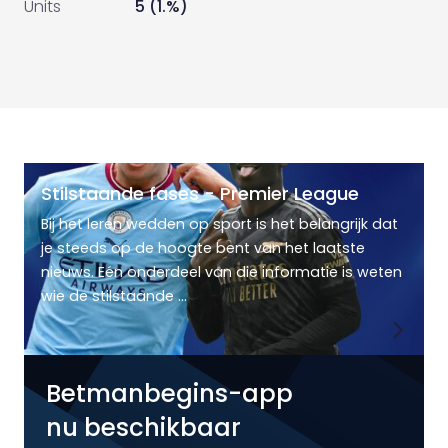
Units
5 (1.%)
Stilstaande fases - Premier League
Bij het leren wedden op sport is het belangrijk dat
je steeds op de hoogte bent van het laatste
nieuws. Eén onderdeel van die informatie is weten
wie de stilstaande ...
Betmanbegins-app
nu beschikbaar