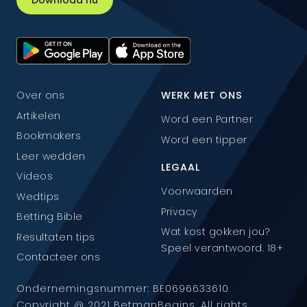
Download nu
Over ons
WERK MET ONS
Artikelen
Word een Partner
Bookmakers
Word een tipper
Leer wedden
LEGAAL
Videos
Voorwaarden
Wedtips
Privacy
Betting Bible
Wat kost gokken jou?
Resultaten tips
Speel verantwoord. 18+
Contacteer ons
Ondernemingsnummer: BE0696633610
Copyright @ 2021 BetmanBegins. All rights