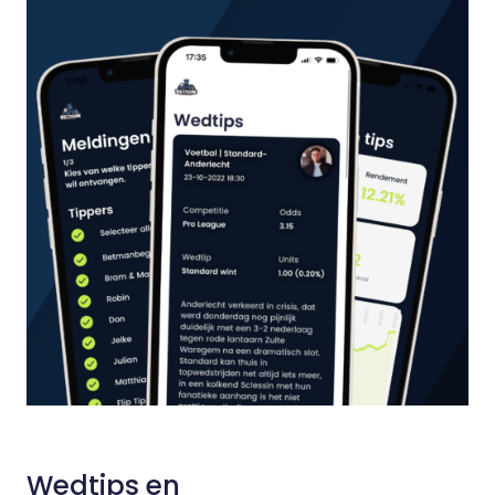
Wedtips en