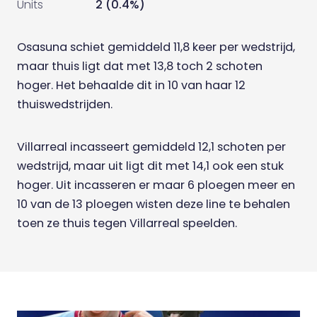
Units
2 (0.4%)
Osasuna schiet gemiddeld 11,8 keer per wedstrijd,
maar thuis ligt dat met 13,8 toch 2 schoten
hoger. Het behaalde dit in 10 van haar 12
thuiswedstrijden.
Villarreal incasseert gemiddeld 12,1 schoten per
wedstrijd, maar uit ligt dit met 14,1 ook een stuk
hoger. Uit incasseren er maar 6 ploegen meer en
10 van de 13 ploegen wisten deze line te behalen
toen ze thuis tegen Villarreal speelden.