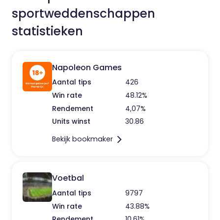
sportweddenschappen
statistieken
Napoleon Games
Aantal tips
426
Win rate
48.12%
Rendement
4,07%
Units winst
30.86
Bekijk bookmaker
Voetbal
Aantal tips
9797
Win rate
43.88%
Rendement
10,61%