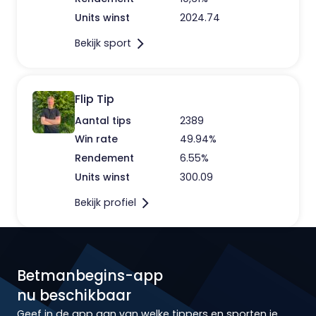
Units winst
2024.74
Bekijk sport
Flip Tip
Aantal tips
2389
Win rate
49.94%
Rendement
6.55%
Units winst
300.09
Bekijk profiel
Betmanbegins-app
nu beschikbaar
Geef in de app aan van welke tippers en sporten je