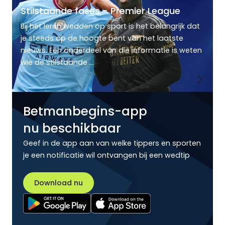
Stilstaande fases - Premier League
Bij het leren wedden op sport is het belangrijk dat
je steeds op de hoogte bent van het laatste
nieuws. Eén onderdeel van die informatie is weten
wie de stilstaande ...
Betmanbegins-app
nu beschikbaar
Geef in de app aan van welke tippers en sporten
je een notificatie wil ontvangen bij een wedtip
Download nu