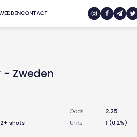
 WEDDEN
CONTACT
k - Zweden
Odds
2.25
 2+ shots
Units
1 (0.2%)