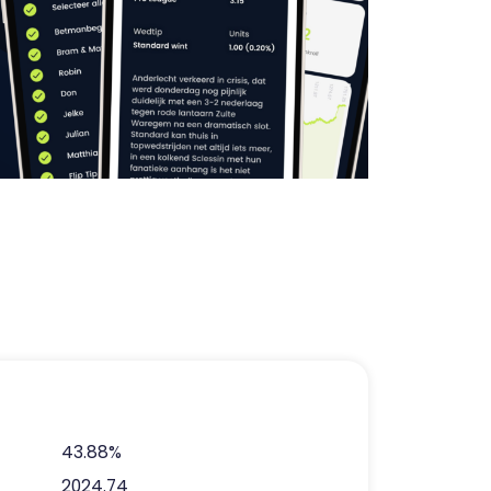
43.88%
2024.74