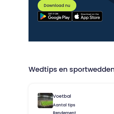
Download nu
Wedtips en sportwedden
Voetbal
Aantal tips
Rendement