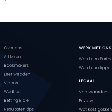
Over ons
WERK MET ONS
Artikelen
Word een Partn
Bookmakers
Word een tipper
Leer wedden
LEGAAL
Videos
Wedtips
Voorwaarden
Betting Bible
Privacy
Resultaten tips
Wat kost gokken