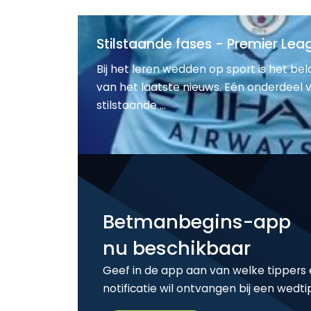
Stilstaande fases - Premier Lea
Bij het leren wedden op sport is het be
van het laatste nieuws. Eén onderdeel v
stilstaande ...
Betmanbegins-app
nu beschikbaar
Geef in de app aan van welke tippers 
notificatie wil ontvangen bij een wedti