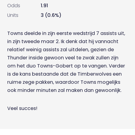
Odds
1.91
Units
3 (0.6%)
Towns deelde in zijn eerste wedstrijd 7 assists uit,
in zijn tweede maar 2. Ik denk dat hij vannacht
relatief weinig assists zal uitdelen, gezien de
Thunder inside gewoon veel te zwak zullen zijn
om het duo Towns-Gobert op te vangen. Verder
is de kans bestaande dat de Timberwolves een
ruime zege pakken, waardoor Towns mogelijks
ook minder minuten zal maken dan gewoonlijk.
Veel succes!