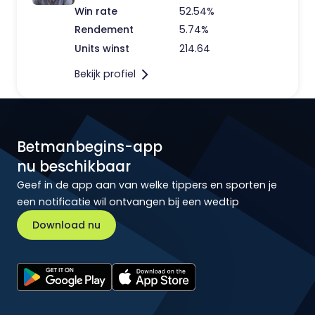
Win rate
52.54%
Rendement
5.74%
Units winst
214.64
Bekijk profiel
Betmanbegins-app
nu beschikbaar
Geef in de app aan van welke tippers en sporten je
een notificatie wil ontvangen bij een wedtip
Download nu