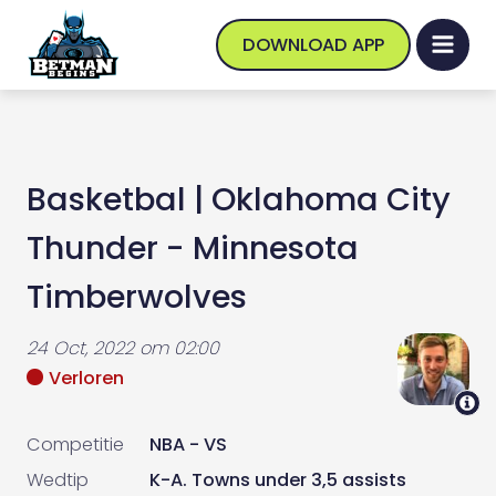
DOWNLOAD APP
Basketbal
|
Oklahoma City
Thunder - Minnesota
Timberwolves
24 Oct, 2022
om
02:00
Verloren
Competitie
NBA - VS
Wedtip
K-A. Towns under 3,5 assists