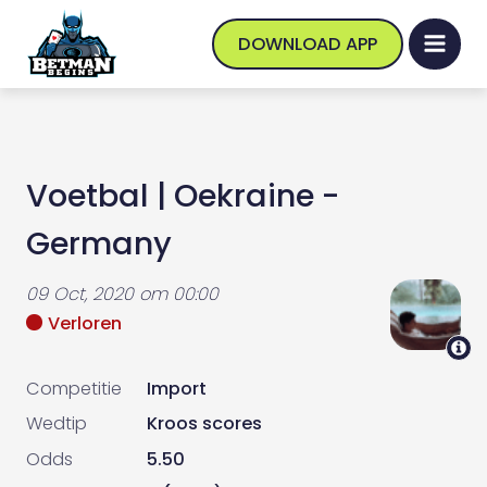
DOWNLOAD APP
Voetbal
|
Oekraine -
Germany
09 Oct, 2020
om
00:00
Verloren
Competitie
Import
Wedtip
Kroos scores
Odds
5.50