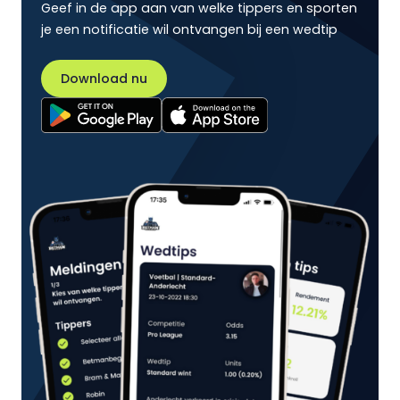
Geef in de app aan van welke tippers en sporten
je een notificatie wil ontvangen bij een wedtip
Download nu