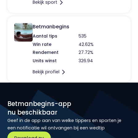
Bekijk sport
Betmanbegins
Aantal tips
535
Win rate
42.62%
Rendement
27.72%
Units winst
326.94
Bekijk profiel
Betmanbegins-app
nu beschikbaar
Geef in de app aan van welke tippers en sporten je
een notificatie wil ontvangen bij een wedtip