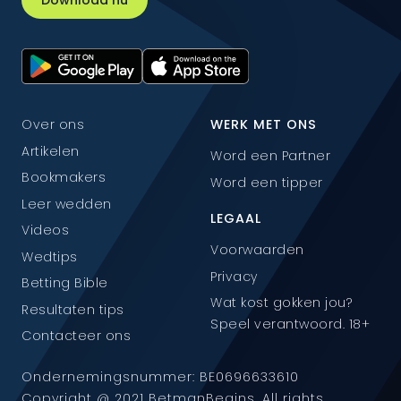
Download nu
Over ons
WERK MET ONS
Artikelen
Word een Partner
Bookmakers
Word een tipper
Leer wedden
LEGAAL
Videos
Voorwaarden
Wedtips
Privacy
Betting Bible
Wat kost gokken jou?
Resultaten tips
Speel verantwoord. 18+
Contacteer ons
Ondernemingsnummer: BE0696633610
Copyright @ 2021 BetmanBegins. All rights