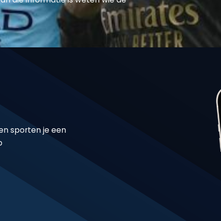
en sporten je een
p