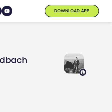
DOWNLOAD APP
adbach