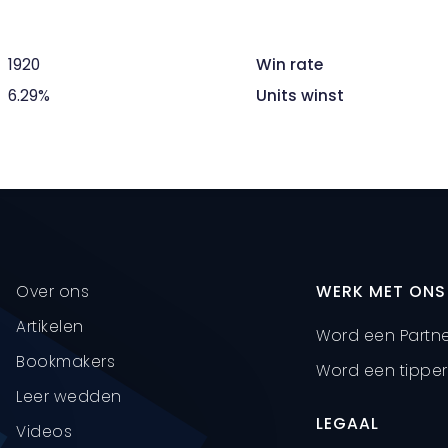
1920
Win rate
6.29%
Units winst
Over ons
WERK MET ONS
Artikelen
Word een Partn
Bookmakers
Word een tipper
Leer wedden
LEGAAL
Videos