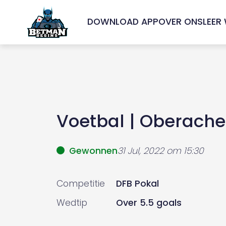
DOWNLOAD APP
OVER ONS
LEER
Voetbal
|
Oberache
Gewonnen
31 Jul, 2022
om
15:30
Competitie
DFB Pokal
Wedtip
Over 5.5 goals