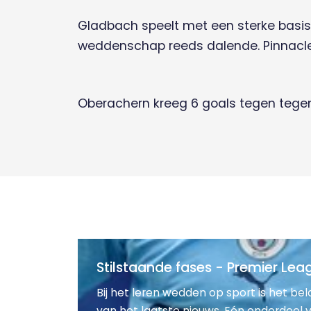
Gladbach speelt met een sterke basis,
weddenschap reeds dalende. Pinnacle 
Oberachern kreeg 6 goals tegen tegen 
Stilstaande fases - Premier Lea
Bij het leren wedden op sport is het be
van het laatste nieuws. Eén onderdeel v