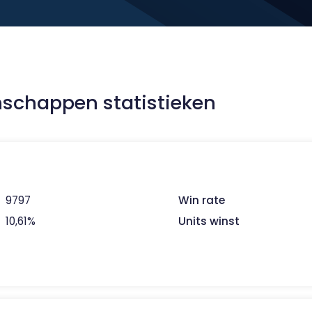
schappen statistieken
9797
Win rate
10,61%
Units winst