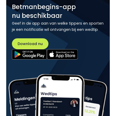
Betmanbegins-app
nu beschikbaar
Geef in de app aan van welke tippers en sporten
je een notificatie wil ontvangen bij een wedtip
Download nu