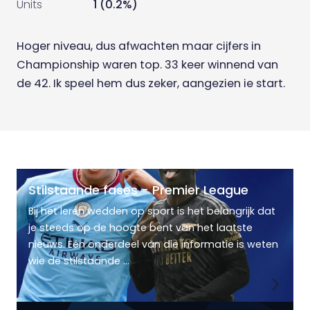
Units
1 (0.2%)
Hoger niveau, dus afwachten maar cijfers in
Championship waren top. 33 keer winnend van
de 42. Ik speel hem dus zeker, aangezien ie start.
Stilstaande fases - Premier League
Bij het leren wedden op sport is het belangrijk dat
je steeds op de hoogte bent van het laatste
nieuws. Eén onderdeel van die informatie is weten
wie de stilstaande ...