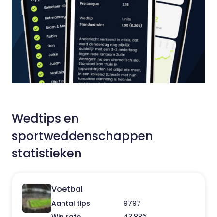
Wedtips en
sportweddenschappen
statistieken
Voetbal
Aantal tips
9797
Win rate
43.88%