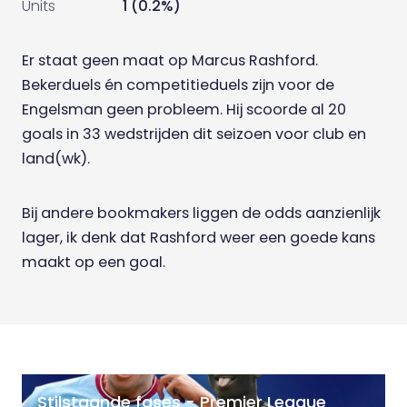
Units
1 (0.2%)
Er staat geen maat op Marcus Rashford.
Bekerduels én competitieduels zijn voor de
Engelsman geen probleem. Hij scoorde al 20
goals in 33 wedstrijden dit seizoen voor club en
land(wk).
Bij andere bookmakers liggen de odds aanzienlijk
lager, ik denk dat Rashford weer een goede kans
maakt op een goal.
Stilstaande fases - Premier League