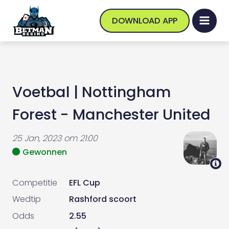
DOWNLOAD APP
Voetbal
|
Nottingham
Forest - Manchester United
25 Jan, 2023
om
21:00
Gewonnen
Competitie
EFL Cup
Wedtip
Rashford scoort
Odds
2.55