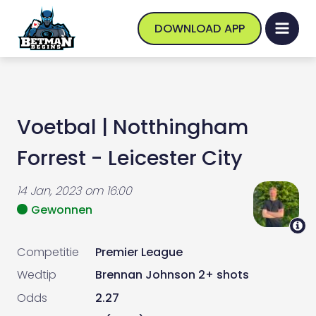
DOWNLOAD APP
Voetbal
|
Notthingham
Forrest - Leicester City
14 Jan, 2023
om
16:00
Gewonnen
Competitie
Premier League
Wedtip
Brennan Johnson 2+ shots
Odds
2.27