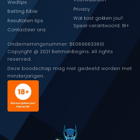
Wedtips
Privacy
Betting Bible
Wat kost gokken jou?
Resultaten tips
Speel verantwoord. 18+
Contacteer ons
Ondernemingsnummer: BE0696633610
Copyright @ 2021 BetmanBegins. All rights
reserved.
Deze boodschap mag niet gedeeld worden met
minderjarigen.