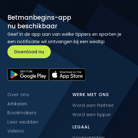
Betmanbegins-app
nu beschikbaar
Geef in de app aan van welke tippers en sporten je
een notificatie wil ontvangen bij een wedtip
Download nu
Over ons
WERK MET ONS
Artikelen
Word een Partner
Bookmakers
Word een tipper
Leer wedden
LEGAAL
Videos
Voorwaarden