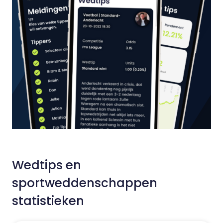
Wedtips en
sportweddenschappen
statistieken