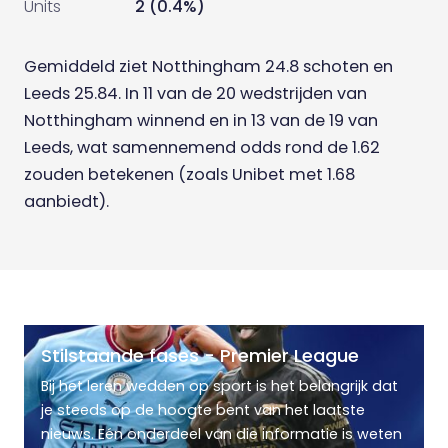
Units
2 (0.4%)
Gemiddeld ziet Notthingham 24.8 schoten en
Leeds 25.84. In 11 van de 20 wedstrijden van
Notthingham winnend en in 13 van de 19 van
Leeds, wat samennemend odds rond de 1.62
zouden betekenen (zoals Unibet met 1.68
aanbiedt).
Stilstaande fases - Premier League
Bij het leren wedden op sport is het belangrijk dat
je steeds op de hoogte bent van het laatste
nieuws. Eén onderdeel van die informatie is weten