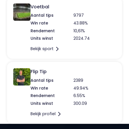
Voetbal
Aantal tips
9797
Win rate
43.88%
Rendement
10,61%
Units winst
2024.74
Bekijk sport
Flip Tip
Aantal tips
2389
Win rate
49.94%
Rendement
6.55%
Units winst
300.09
Bekijk profiel