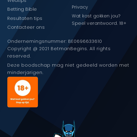
Wedtips
Privacy
Betting Bible
Wat kost gokken jou?
Resultaten tips
Speel verantwoord. 18+
Contacteer ons
Ondernemingsnummer: BE0696633610
Copyright @ 2021 BetmanBegins. All rights
reserved.
Deze boodschap mag niet gedeeld worden met
minderjarigen.