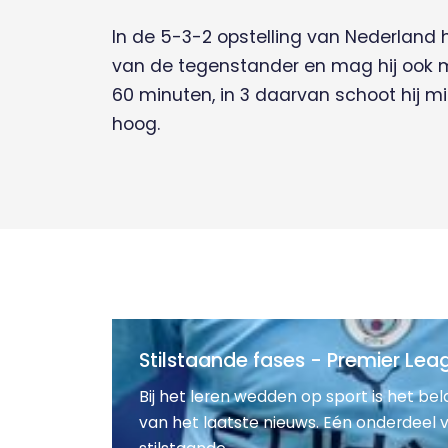
In de 5-3-2 opstelling van Nederland h
van de tegenstander en mag hij ook me
60 minuten, in 3 daarvan schoot hij mi
hoog.
Stilstaande fases - Premier Lea
Bij het leren wedden op sport is het be
van het laatste nieuws. Eén onderdeel v