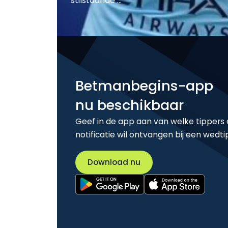
stilstaande ...
Betmanbegins-app
nu beschikbaar
Geef in de app aan van welke tippers 
notificatie wil ontvangen bij een wedti
Download nu