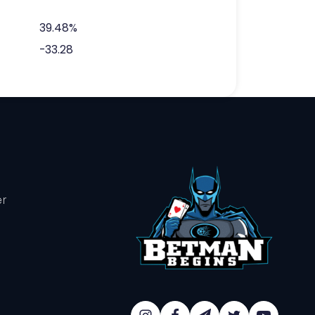
39.48%
-33.28
er