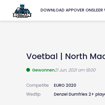
DOWNLOAD APP
OVER ONS
LEER
Voetbal
|
North Mac
Gewonnen
21 Jun, 2021
om
18:00
Competitie
EURO 2020
Wedtip
Denzel Dumfries 2+ play