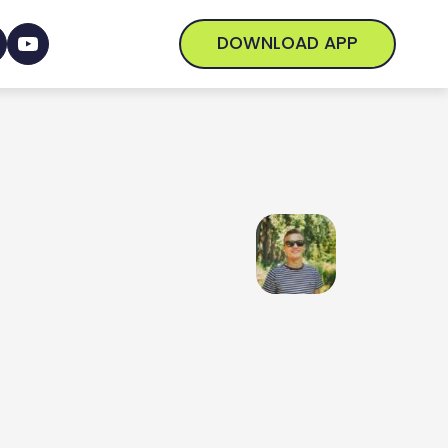
DOWNLOAD APP