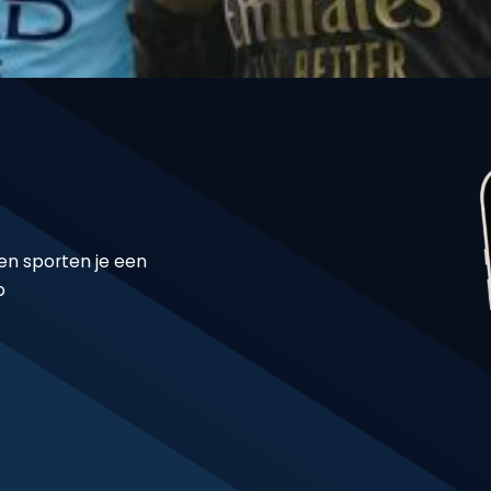
en sporten je een
p