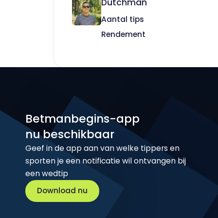
Dutchman
Aantal tips
Rendement
Betmanbegins-app
nu beschikbaar
Geef in de app aan van welke tippers en
sporten je een notificatie wil ontvangen bij
een wedtip
Download nu