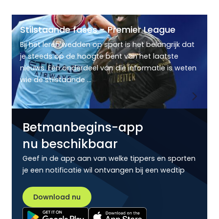
Stilstaande fases - Premier League
Bij het leren wedden op sport is het belangrijk dat
je steeds op de hoogte bent van het laatste
nieuws. Eén onderdeel van die informatie is weten
wie de stilstaande ...
Betmanbegins-app
nu beschikbaar
Geef in de app aan van welke tippers en sporten
je een notificatie wil ontvangen bij een wedtip
Download nu