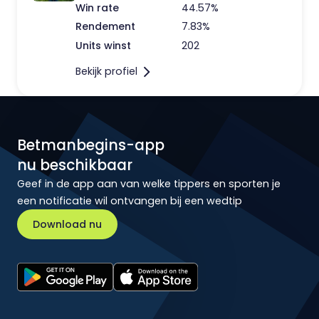
Win rate
44.57%
Rendement
7.83%
Units winst
202
Bekijk profiel
Betmanbegins-app
nu beschikbaar
Geef in de app aan van welke tippers en sporten je
een notificatie wil ontvangen bij een wedtip
Download nu