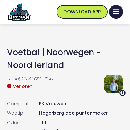
DOWNLOAD APP
Voetbal
|
Noorwegen -
Noord Ierland
07 Jul, 2022
om
21:00
Verloren
Competitie
EK Vrouwen
Wedtip
Hegerberg doelpuntenmaker
Odds
1.61