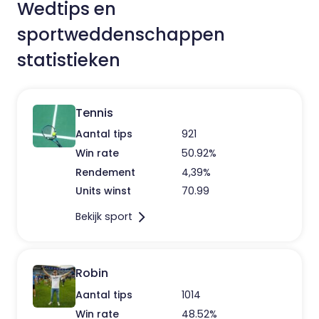
Wedtips en
sportweddenschappen
statistieken
Tennis
Aantal tips
921
Win rate
50.92%
Rendement
4,39%
Units winst
70.99
Bekijk sport
Robin
Aantal tips
1014
Win rate
48.52%