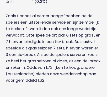
Units
1 (0.2%)
Zoals Hannes al eerder aangaf hebben beide
spelers een uitstekende service en zijn ze moeilijk
te breken. Er wordt dan ook een lange wedstrijd
verwacht. Otte speelde dit jaar 8 sets op gras , en
7 hiervan eindigde in een tie-break. Basilashvili
speelde dit gras seizoen 7 sets, hiervan waren er
3 een tie-break. Als beide spelers serveren zoals
ze heel het gras seizoen al doen, zit een tie-break
er zeker in. Odds van 1.72 lijken te hoog, andere
(buitenlandse) bieden deze weddenschap aan
voor gemiddeld 1.62.