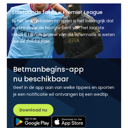
Stilstaande fases - Premier League
Bij het leren wedden op sport is het belangrijk dat
je steeds op de hoogte bent van het laatste
nieuws. Eén onderdeel van die informatie is weten
wie de stilstaande ...
Betmanbegins-app
nu beschikbaar
Geef in de app aan van welke tippers en sporten
je een notificatie wil ontvangen bij een wedtip
Download nu