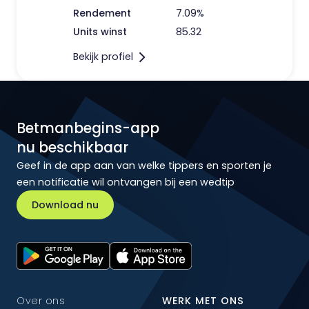
Rendement
7.09%
Units winst
85.32
Bekijk profiel
Betmanbegins-app
nu beschikbaar
Geef in de app aan van welke tippers en sporten je
een notificatie wil ontvangen bij een wedtip
Download nu
Over ons
WERK MET ONS