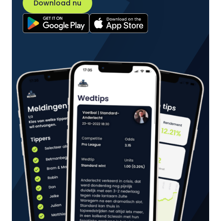
Download nu