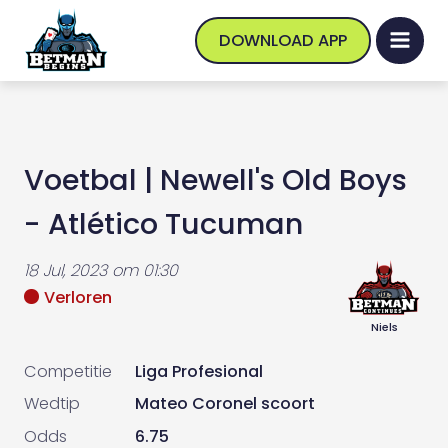
DOWNLOAD APP
Voetbal
|
Newell's Old Boys
- Atlético Tucuman
18 Jul, 2023
om
01:30
Verloren
Niels
Competitie
Liga Profesional
Wedtip
Mateo Coronel scoort
Odds
6.75