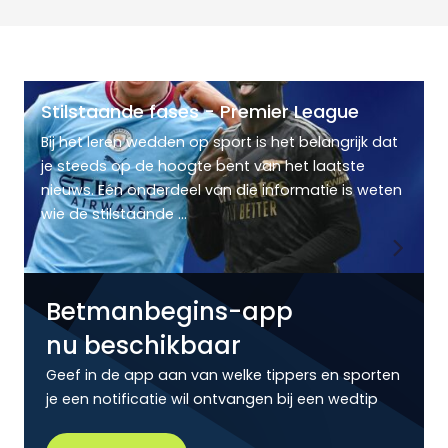
Stilstaande fases - Premier League
Bij het leren wedden op sport is het belangrijk dat
je steeds op de hoogte bent van het laatste
nieuws. Eén onderdeel van die informatie is weten
wie de stilstaande ...
Betmanbegins-app
nu beschikbaar
Geef in de app aan van welke tippers en sporten
je een notificatie wil ontvangen bij een wedtip