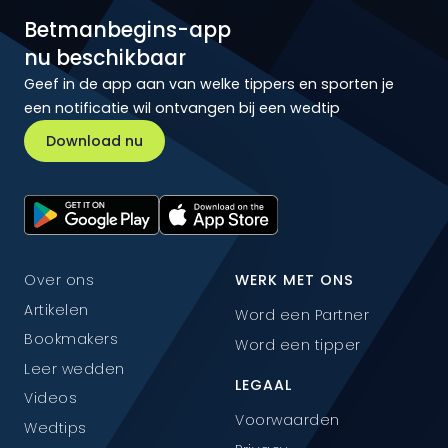
Betmanbegins-app
nu beschikbaar
Geef in de app aan van welke tippers en sporten je
een notificatie wil ontvangen bij een wedtip
Download nu
Over ons
WERK MET ONS
Artikelen
Word een Partner
Bookmakers
Word een tipper
Leer wedden
LEGAAL
Videos
Voorwaarden
Wedtips