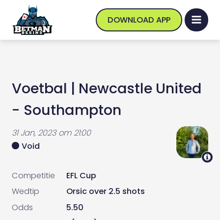
DOWNLOAD APP
Voetbal
|
Newcastle United
- Southampton
31 Jan, 2023
om
21:00
Void
Competitie
EFL Cup
Wedtip
Orsic over 2.5 shots
Odds
5.50