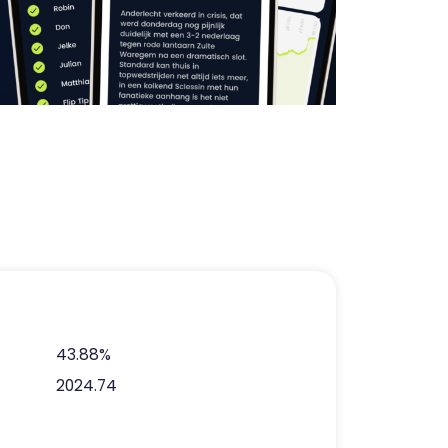
43.88%
2024.74