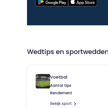
Wedtips en sportwedden
Voetbal
Aantal tips
Rendement
Bekijk sport