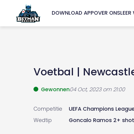
DOWNLOAD APP
OVER ONS
LEER
Voetbal
|
Newcastle
Gewonnen
04 Oct, 2023
om
21:00
Competitie
UEFA Champions Leagu
Wedtip
Goncalo Ramos 2+ sho