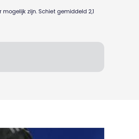
mogelijk zijn. Schiet gemiddeld 2,1