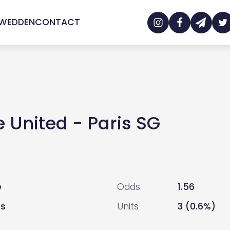
 WEDDEN
CONTACT
 United - Paris SG
e
Odds
1.56
ts
Units
3 (0.6%)