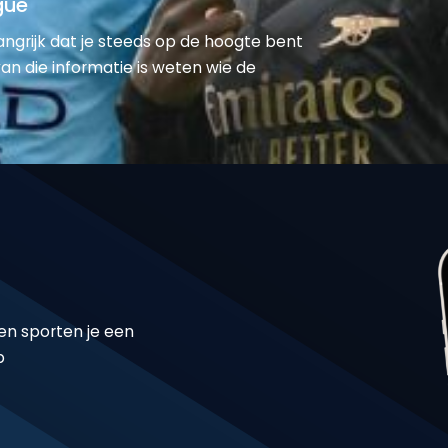
gue
langrijk dat je steeds op de hoogte bent
an die informatie is weten wie de
en sporten je een
p