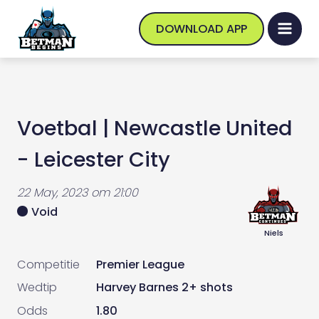
DOWNLOAD APP
Voetbal
|
Newcastle United
- Leicester City
22 May, 2023
om
21:00
Void
Niels
Competitie
Premier League
Wedtip
Harvey Barnes 2+ shots
Odds
1.80