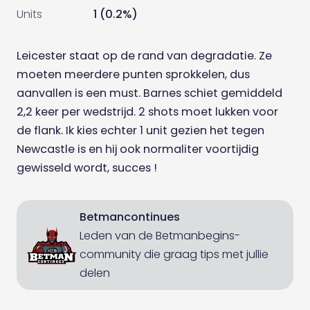
Units
1 (0.2%)
Leicester staat op de rand van degradatie. Ze
moeten meerdere punten sprokkelen, dus
aanvallen is een must. Barnes schiet gemiddeld
2,2 keer per wedstrijd. 2 shots moet lukken voor
de flank. Ik kies echter 1 unit gezien het tegen
Newcastle is en hij ook normaliter voortijdig
gewisseld wordt, succes !
Betmancontinues
Leden van de Betmanbegins-
community die graag tips met jullie
delen