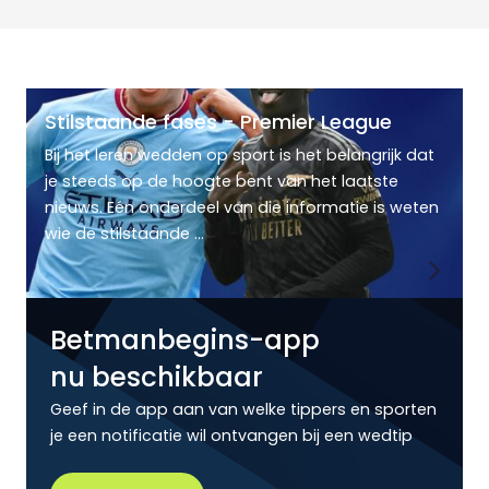
Stilstaande fases - Premier League
Bij het leren wedden op sport is het belangrijk dat
je steeds op de hoogte bent van het laatste
nieuws. Eén onderdeel van die informatie is weten
wie de stilstaande ...
Betmanbegins-app
nu beschikbaar
Geef in de app aan van welke tippers en sporten
je een notificatie wil ontvangen bij een wedtip