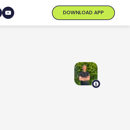
DOWNLOAD APP