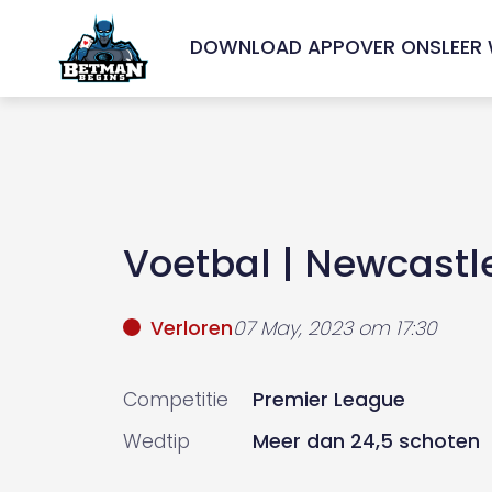
DOWNLOAD APP
OVER ONS
LEER
Voetbal
|
Newcastle
Verloren
07 May, 2023
om
17:30
Competitie
Premier League
Wedtip
Meer dan 24,5 schoten