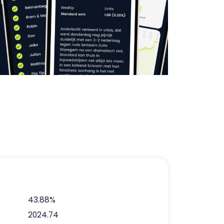
43.88%
2024.74