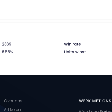
2389
Win rate
6.55%
Units winst
Over ons
WERK MET ONS
Artikelen
Word een Partn