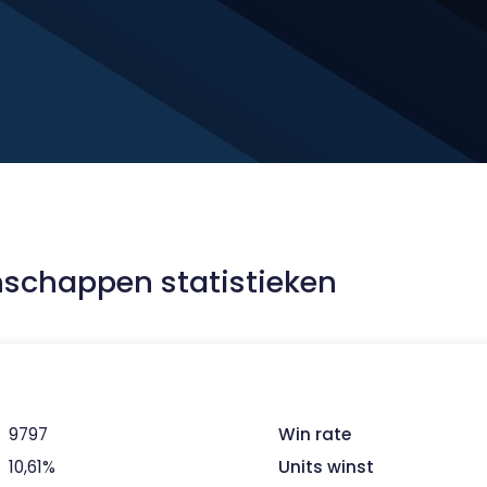
schappen statistieken
9797
Win rate
10,61%
Units winst