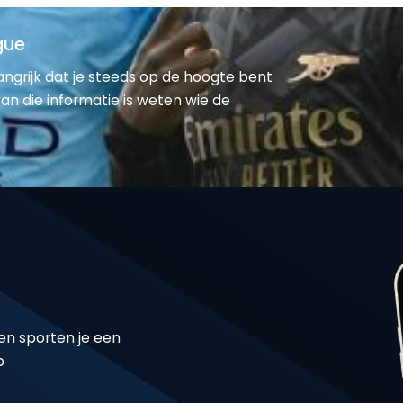
gue
langrijk dat je steeds op de hoogte bent
an die informatie is weten wie de
en sporten je een
p