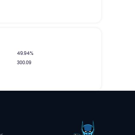
49.94%
300.09
er