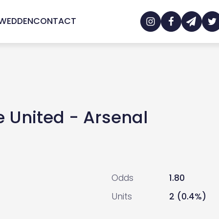
 WEDDEN
CONTACT
 United - Arsenal
Odds
1.80
Units
2 (0.4%)