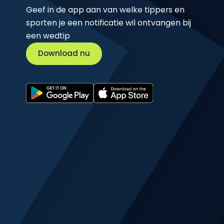
Geef in de app aan van welke tippers en
sporten je een notificatie wil ontvangen bij
een wedtip
Download nu