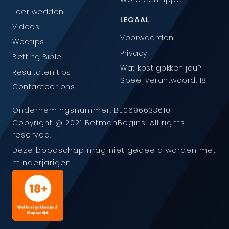
Leer wedden
LEGAAL
Videos
Voorwaarden
Wedtips
Privacy
Betting Bible
Wat kost gokken jou?
Resultaten tips
Speel verantwoord. 18+
Contacteer ons
Ondernemingsnummer: BE0696633610
Copyright @ 2021 BetmanBegins. All rights
reserved.
Deze boodschap mag niet gedeeld worden met
minderjarigen.