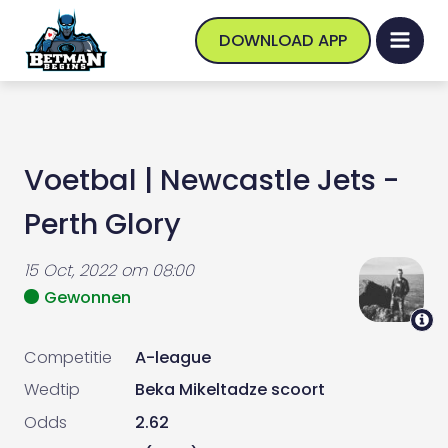
DOWNLOAD APP
Voetbal
|
Newcastle Jets -
Perth Glory
15 Oct, 2022
om
08:00
Gewonnen
Competitie
A-league
Wedtip
Beka Mikeltadze scoort
Odds
2.62