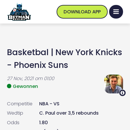
DOWNLOAD APP
Basketbal
|
New York Knicks
- Phoenix Suns
27 Nov, 2021
om
01:00
Gewonnen
Competitie
NBA - VS
Wedtip
C. Paul over 3,5 rebounds
Odds
1.80