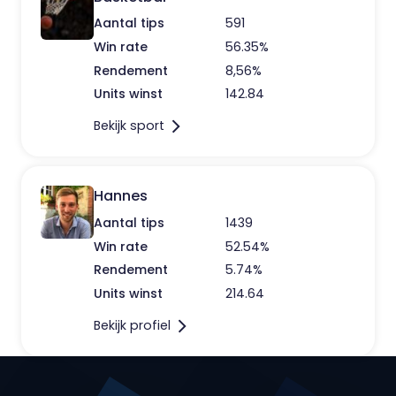
Aantal tips
591
Win rate
56.35%
Rendement
8,56%
Units winst
142.84
Bekijk sport
Hannes
Aantal tips
1439
Win rate
52.54%
Rendement
5.74%
Units winst
214.64
Bekijk profiel