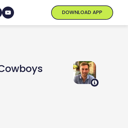
DOWNLOAD APP
s Cowboys