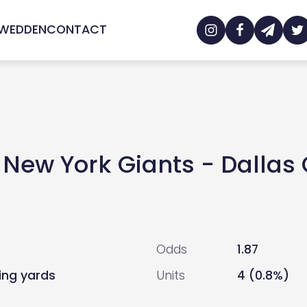
 WEDDEN
CONTACT
|
New York Giants - Dalla
Odds
1.87
hing yards
Units
4 (0.8%)