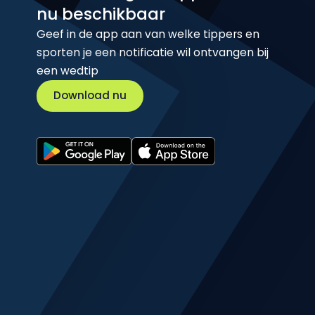
nu beschikbaar
Geef in de app aan van welke tippers en
sporten je een notificatie wil ontvangen bij
een wedtip
Download nu