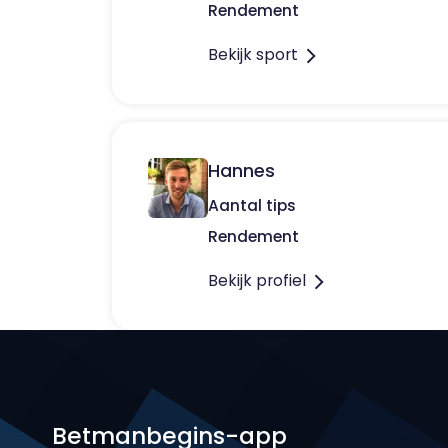
Rendement
Bekijk sport
Hannes
Aantal tips
Rendement
Bekijk profiel
Betmanbegins-app