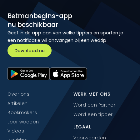
Betmanbegins-app
nu beschikbaar
Geef in de app aan van welke tippers en sporten je
een notificatie wil ontvangen bij een wedtip
Download nu
Over ons
WERK MET ONS
Artikelen
Word een Partner
Bookmakers
Word een tipper
Leer wedden
LEGAAL
Videos
Voorwaarden