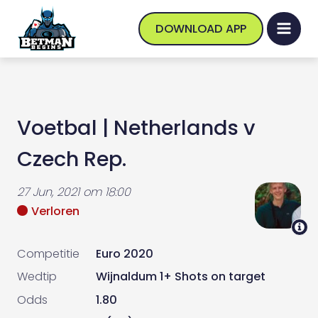
DOWNLOAD APP
Voetbal
|
Netherlands v
Czech Rep.
27 Jun, 2021
om
18:00
Verloren
Competitie
Euro 2020
Wedtip
Wijnaldum 1+ Shots on target
Odds
1.80