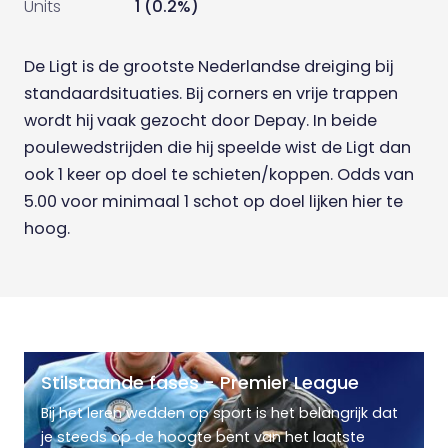
Units
1 (0.2%)
De Ligt is de grootste Nederlandse dreiging bij
standaardsituaties. Bij corners en vrije trappen
wordt hij vaak gezocht door Depay. In beide
poulewedstrijden die hij speelde wist de Ligt dan
ook 1 keer op doel te schieten/koppen. Odds van
5.00 voor minimaal 1 schot op doel lijken hier te
hoog.
Stilstaande fases - Premier League
Bij het leren wedden op sport is het belangrijk dat
je steeds op de hoogte bent van het laatste