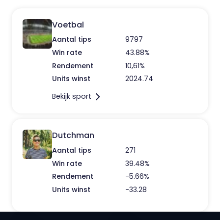
Voetbal
Aantal tips
9797
Win rate
43.88%
Rendement
10,61%
Units winst
2024.74
Bekijk sport
Dutchman
Aantal tips
271
Win rate
39.48%
Rendement
-5.66%
Units winst
-33.28