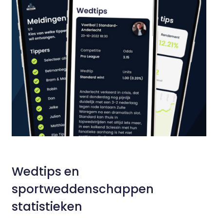
Wedtips en
sportweddenschappen
statistieken