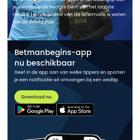
je steeds op de hoogte bent van het laatste
nieuws. Eén onderdeel van die informatie is weten
wie de stilstaande ...
Betmanbegins-app
nu beschikbaar
Geef in de app aan van welke tippers en sporten
je een notificatie wil ontvangen bij een wedtip
Download nu