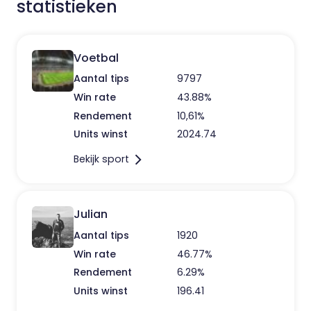
statistieken
Voetbal
Aantal tips
9797
Win rate
43.88%
Rendement
10,61%
Units winst
2024.74
Bekijk sport
Julian
Aantal tips
1920
Win rate
46.77%
Rendement
6.29%
Units winst
196.41