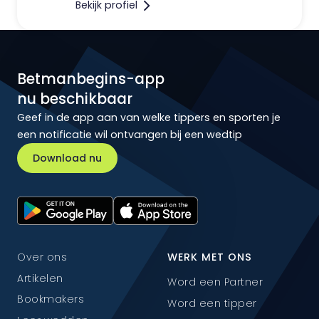
Bekijk profiel
Betmanbegins-app
nu beschikbaar
Geef in de app aan van welke tippers en sporten je
een notificatie wil ontvangen bij een wedtip
Download nu
Over ons
WERK MET ONS
Artikelen
Word een Partner
Bookmakers
Word een tipper