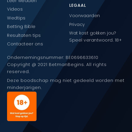
Leer wedden
LEGAAL
Videos
Voorwaarden
Wedtips
Privacy
Betting Bible
Wat kost gokken jou?
Resultaten tips
Speel verantwoord. 18+
Contacteer ons
Ondernemingsnummer: BE0696633610
Copyright @ 2021 BetmanBegins. All rights
reserved.
Deze boodschap mag niet gedeeld worden met
minderjarigen.