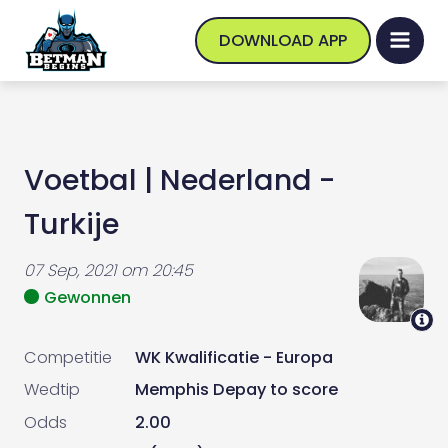
DOWNLOAD APP
Voetbal
|
Nederland -
Turkije
07 Sep, 2021
om
20:45
Gewonnen
Competitie
WK Kwalificatie - Europa
Wedtip
Memphis Depay to score
Odds
2.00