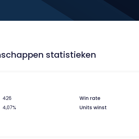
schappen statistieken
426
Win rate
4,07%
Units winst