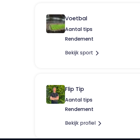
Voetbal
Aantal tips
Rendement
Bekijk sport
Flip Tip
Aantal tips
Rendement
Bekijk profiel