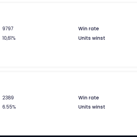
9797
Win rate
10,61%
Units winst
2389
Win rate
6.55%
Units winst