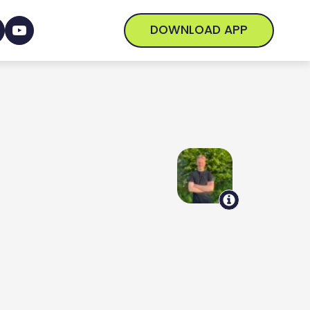
DOWNLOAD APP