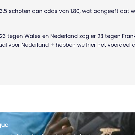
23,5 schoten aan odds van 1.80, wat aangeeft dat we
 23 tegen Wales en Nederland zag er 23 tegen Frankr
al voor Nederland + hebben we hier het voordeel da
gue