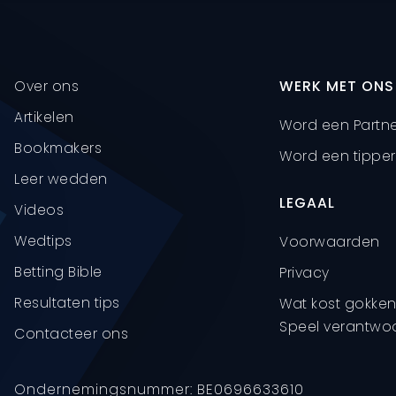
Over ons
WERK MET ONS
Artikelen
Word een Partn
Bookmakers
Word een tipper
Leer wedden
LEGAAL
Videos
Wedtips
Voorwaarden
Betting Bible
Privacy
Resultaten tips
Wat kost gokken
Speel verantwoo
Contacteer ons
Ondernemingsnummer: BE0696633610