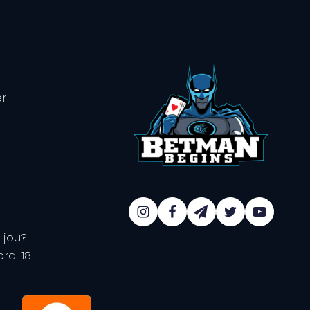
er
 jou?
rd. 18+