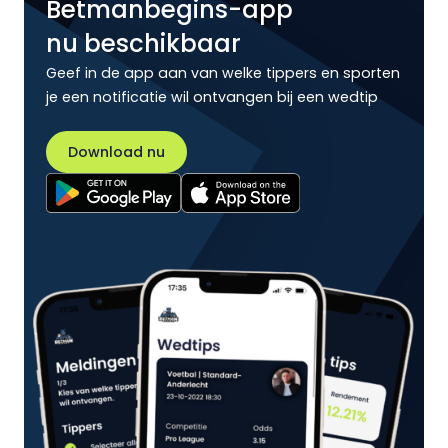
Betmanbegins-app
nu beschikbaar
Geef in de app aan van welke tippers en sporten
je een notificatie wil ontvangen bij een wedtip
Download nu