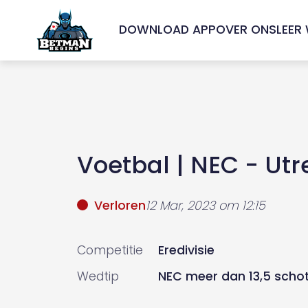
DOWNLOAD APP
OVER ONS
LEER
Voetbal
|
NEC - Utr
Verloren
12 Mar, 2023
om
12:15
Competitie
Eredivisie
Wedtip
NEC meer dan 13,5 scho