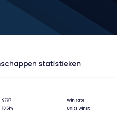
schappen statistieken
9797
Win rate
10,61%
Units winst