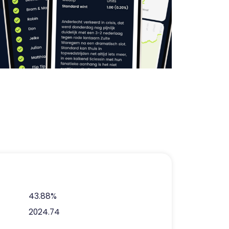
43.88%
2024.74