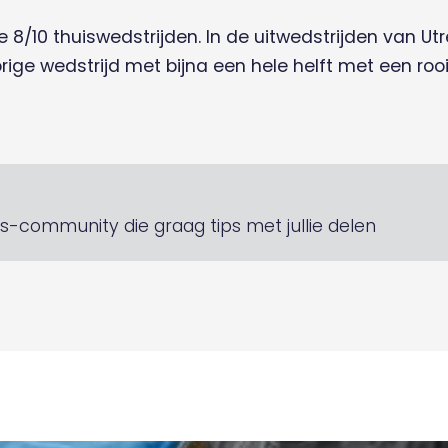
 8/10 thuiswedstrijden. In de uitwedstrijden van Ut
ige wedstrijd met bijna een hele helft met een rooi
-community die graag tips met jullie delen