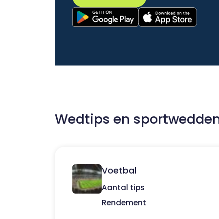
Wedtips en sportwedden
Voetbal
Aantal tips
Rendement