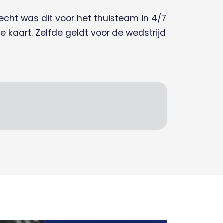
recht was dit voor het thuisteam in 4/7
e kaart. Zelfde geldt voor de wedstrijd