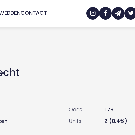
 WEDDEN
CONTACT
echt
Odds
1.79
ten
Units
2 (0.4%)