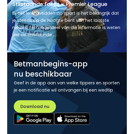
Stilstaande fases - Premier League
Bij het leren wedden op sport is het belangrijk dat
je steeds op de hoogte bent van het laatste
nieuws. Eén onderdeel van die informatie is weten
wie de stilstaande ...
Betmanbegins-app
nu beschikbaar
Geef in de app aan van welke tippers en sporten
je een notificatie wil ontvangen bij een wedtip
Download nu