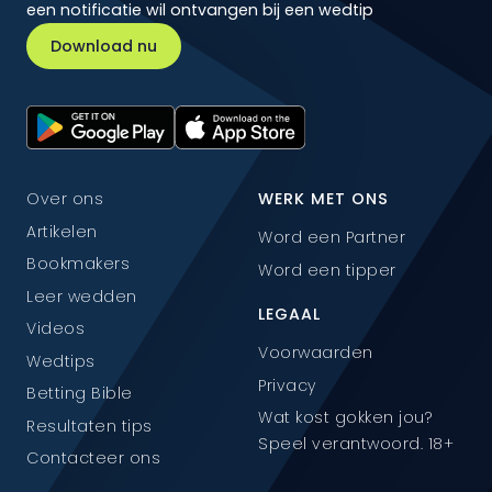
een notificatie wil ontvangen bij een wedtip
Download nu
Over ons
WERK MET ONS
Artikelen
Word een Partner
Bookmakers
Word een tipper
Leer wedden
LEGAAL
Videos
Voorwaarden
Wedtips
Privacy
Betting Bible
Wat kost gokken jou?
Resultaten tips
Speel verantwoord. 18+
Contacteer ons