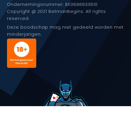
Ondernemingsnummer: BE0696633610
Copyright @ 2021 BetmanBegins. All rights
reserved.
Deze boodschap mag niet gedeeld worden met
minderjarigen.