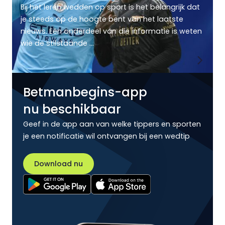
Bij het leren wedden op sport is het belangrijk dat
je steeds op de hoogte bent van het laatste
nieuws. Eén onderdeel van die informatie is weten
wie de stilstaande ...
Betmanbegins-app
nu beschikbaar
Geef in de app aan van welke tippers en sporten
je een notificatie wil ontvangen bij een wedtip
Download nu