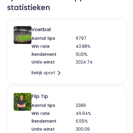
statistieken
Voetbal
Aantal tips
9797
Win rate
43.88%
Rendement
10,61%
Units winst
2024.74
Bekijk sport
Flip Tip
Aantal tips
2389
Win rate
49.94%
Rendement
6.55%
Units winst
300.09