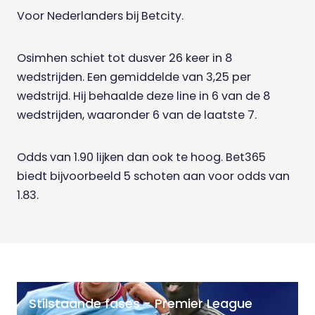
Voor Nederlanders bij Betcity.
Osimhen schiet tot dusver 26 keer in 8
wedstrijden. Een gemiddelde van 3,25 per
wedstrijd. Hij behaalde deze line in 6 van de 8
wedstrijden, waaronder 6 van de laatste 7.
Odds van 1.90 lijken dan ook te hoog. Bet365
biedt bijvoorbeeld 5 schoten aan voor odds van
1.83.
Stilstaande fases - Premier League