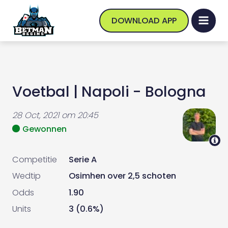
DOWNLOAD APP
Voetbal
|
Napoli - Bologna
28 Oct, 2021
om
20:45
Gewonnen
Competitie
Serie A
Wedtip
Osimhen over 2,5 schoten
Odds
1.90
Units
3 (0.6%)