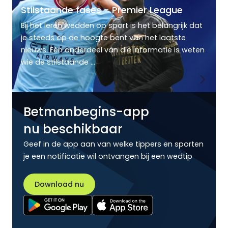
Stilstaande fases - Premier League
Bij het leren wedden op sport is het belangrijk dat
je steeds op de hoogte bent van het laatste
nieuws. Eén onderdeel van die informatie is weten
wie de stilstaande ...
Betmanbegins-app
nu beschikbaar
Geef in de app aan van welke tippers en sporten
je een notificatie wil ontvangen bij een wedtip
Download nu