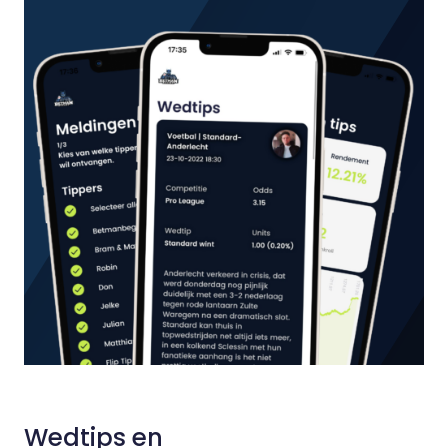
Wedtips en