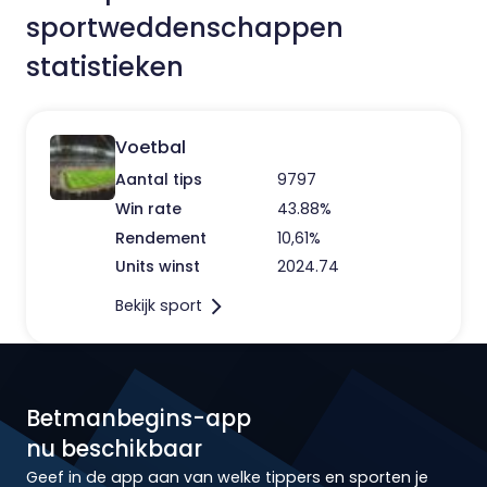
sportweddenschappen
statistieken
Voetbal
Aantal tips
9797
Win rate
43.88%
Rendement
10,61%
Units winst
2024.74
Bekijk sport
Betmanbegins-app
nu beschikbaar
Geef in de app aan van welke tippers en sporten je