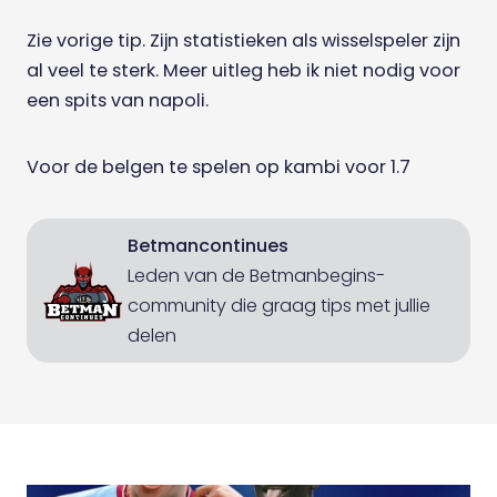
Zie vorige tip. Zijn statistieken als wisselspeler zijn
al veel te sterk. Meer uitleg heb ik niet nodig voor
een spits van napoli.
Voor de belgen te spelen op kambi voor 1.7
Betmancontinues
Leden van de Betmanbegins-
community die graag tips met jullie
delen