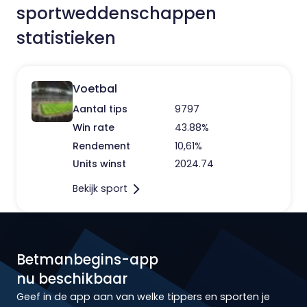
sportweddenschappen
statistieken
Voetbal
Aantal tips
9797
Win rate
43.88%
Rendement
10,61%
Units winst
2024.74
Bekijk sport
Betmanbegins-app
nu beschikbaar
Geef in de app aan van welke tippers en sporten je