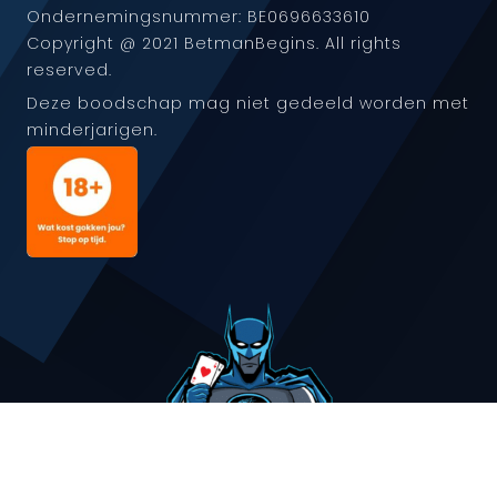
Ondernemingsnummer: BE0696633610
Copyright @ 2021 BetmanBegins. All rights
reserved.
Deze boodschap mag niet gedeeld worden met
minderjarigen.