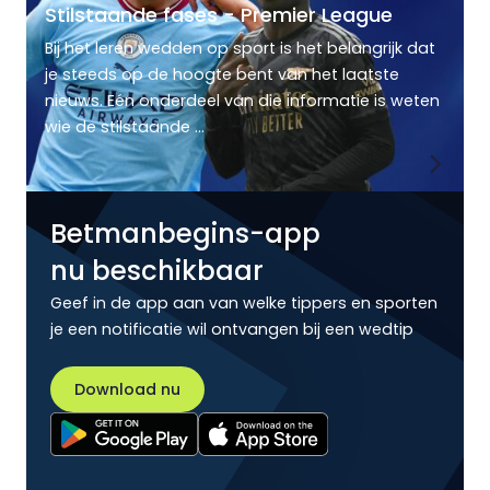
Stilstaande fases - Premier League
Bij het leren wedden op sport is het belangrijk dat
je steeds op de hoogte bent van het laatste
nieuws. Eén onderdeel van die informatie is weten
wie de stilstaande ...
Betmanbegins-app
nu beschikbaar
Geef in de app aan van welke tippers en sporten
je een notificatie wil ontvangen bij een wedtip
Download nu