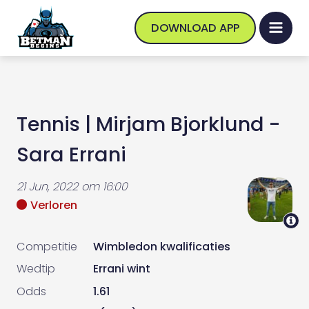
DOWNLOAD APP
Tennis
|
Mirjam Bjorklund -
Sara Errani
21 Jun, 2022
om
16:00
Verloren
Competitie
Wimbledon kwalificaties
Wedtip
Errani wint
Odds
1.61