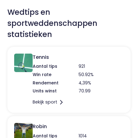
Wedtips en
sportweddenschappen
statistieken
Tennis
Aantal tips
921
Win rate
50.92%
Rendement
4,39%
Units winst
70.99
Bekijk sport
Robin
Aantal tips
1014