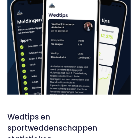
Wedtips en
sportweddenschappen