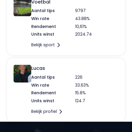
Voetbal
Aantal tips
9797
Win rate
43.88%
Rendement
10,61%
Units winst
2024.74
Bekijk sport
Lucas
Aantal tips
226
Win rate
33.63%
Rendement
15.8%
Units winst
124.7
Bekijk profiel