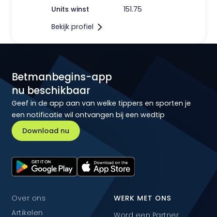
Units winst
151.75
Bekijk profiel
Betmanbegins-app
nu beschikbaar
Geef in de app aan van welke tippers en sporten je
een notificatie wil ontvangen bij een wedtip
Download nu
Over ons
WERK MET ONS
Artikelen
Word een Partner