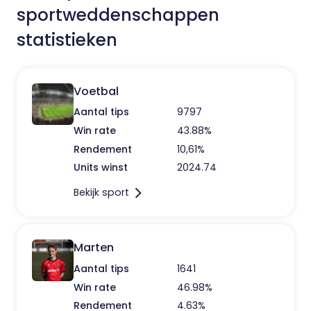
sportweddenschappen
statistieken
Voetbal
Aantal tips
9797
Win rate
43.88%
Rendement
10,61%
Units winst
2024.74
Bekijk sport
Marten
Aantal tips
1641
Win rate
46.98%
Rendement
4.63%