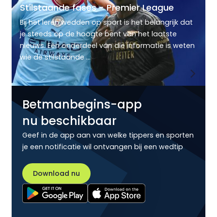
Stilstaande fases - Premier League
Bij het leren wedden op sport is het belangrijk dat
je steeds op de hoogte bent van het laatste
nieuws. Eén onderdeel van die informatie is weten
wie de stilstaande ...
Betmanbegins-app
nu beschikbaar
Geef in de app aan van welke tippers en sporten
je een notificatie wil ontvangen bij een wedtip
Download nu