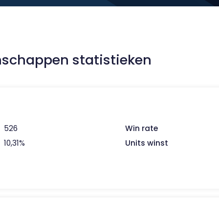
schappen statistieken
526
Win rate
10,31%
Units winst