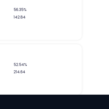
56.35%
142.84
52.54%
214.64