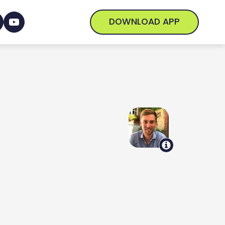
DOWNLOAD APP