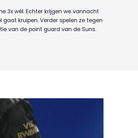
e 3x wél. Echter krijgen we vannacht
 gaat kruipen. Verder spelen ze tegen
tie van de point guard van de Suns.