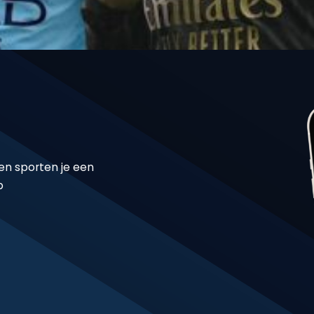
en sporten je een
p