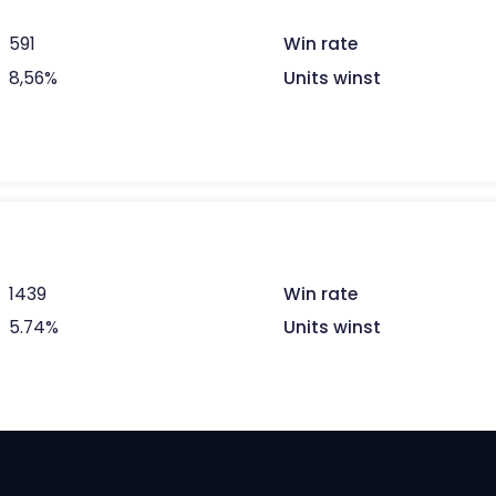
591
Win rate
8,56%
Units winst
1439
Win rate
5.74%
Units winst