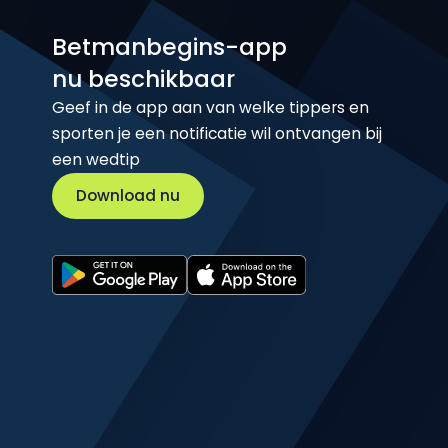
Betmanbegins-app
nu beschikbaar
Geef in de app aan van welke tippers en
sporten je een notificatie wil ontvangen bij
een wedtip
Download nu