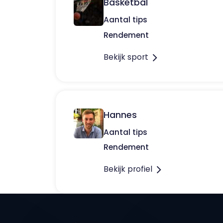
Basketbal
Aantal tips
Rendement
Bekijk sport
Hannes
Aantal tips
Rendement
Bekijk profiel