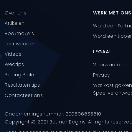
Over ons
WERK MET ONS
Artikelen
Word een Partn
Bookmakers
Word een tipper
Leer wedden
LEGAAL
Videos
Wedtips
Voorwaarden
Betting Bible
Privacy
Resultaten tips
Wat kost gokken
Speel verantwoo
Contacteer ons
Ondernemingsnummer: BE0696633610
Copyright @ 2021 BetmanBegins. All rights reserved