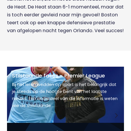
de Heat. De Heat staan 6-1 momenteel, maar dat
is toch eerder gevleid naar mijn gevoel! Boston
teert ook op een knappe defensieve prestatie
van afgelopen nacht tegen Orlando. Veel succes!
Stilstaande fases - Premier League
Bij het leren wedden op sport is het belangrijk dat
je steeds op de hoogte bent van het laatste
nieuws. Eén onderdeel van die informatie is weten
wie de stilstaande ...