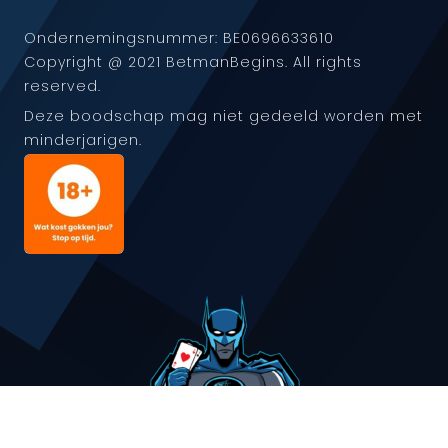
Ondernemingsnummer: BE0696633610
Copyright @ 2021 BetmanBegins. All rights
reserved.
Deze boodschap mag niet gedeeld worden met
minderjarigen.