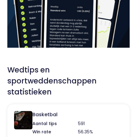
Wedtips en
sportweddenschappen
statistieken
Basketbal
Aantal tips
591
Win rate
56.35%