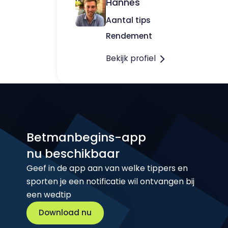
Hannes
Aantal tips
Rendement
Bekijk profiel
Betmanbegins-app
nu beschikbaar
Geef in de app aan van welke tippers en
sporten je een notificatie wil ontvangen bij
een wedtip
Download nu