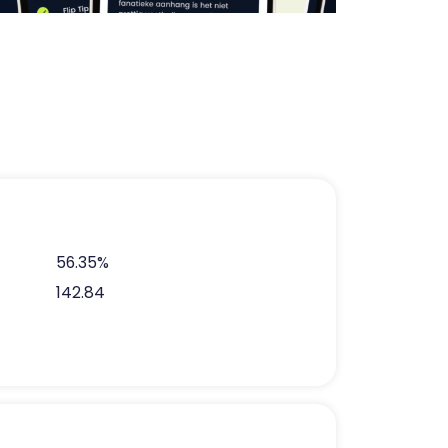
56.35%
142.84