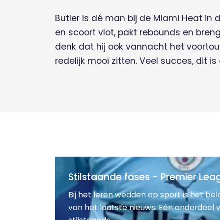
Butler is dé man bij de Miami Heat in
en scoort vlot, pakt rebounds en breng
denk dat hij ook vannacht het voortou
redelijk mooi zitten. Veel succes, dit i
Stilstaande fases - Premier Lea
Bij het leren wedden op sport is het be
van het laatste nieuws. Eén onderdeel v