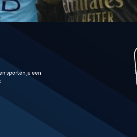
en sporten je een
p