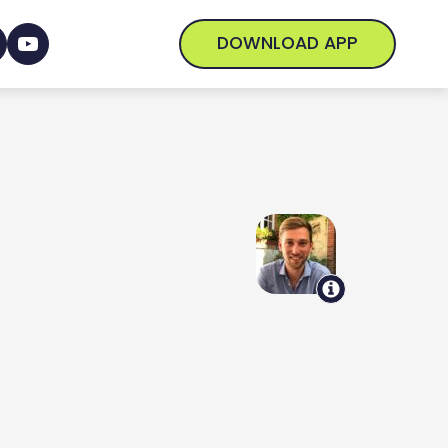
DOWNLOAD APP