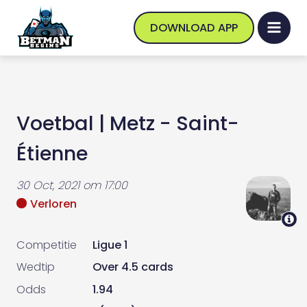
DOWNLOAD APP
Voetbal
|
Metz - Saint-
Étienne
30 Oct, 2021
om
17:00
Verloren
Competitie
Ligue 1
Wedtip
Over 4.5 cards
Odds
1.94