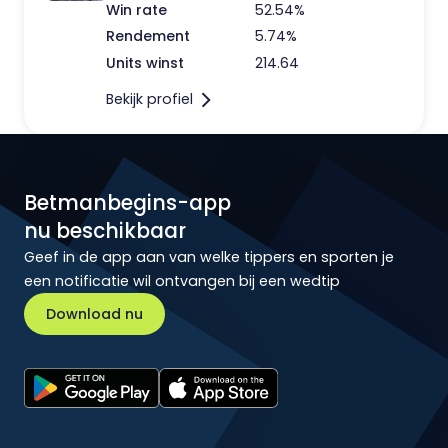
Win rate
52.54%
Rendement
5.74%
Units winst
214.64
Bekijk profiel
Betmanbegins-app
nu beschikbaar
Geef in de app aan van welke tippers en sporten je
een notificatie wil ontvangen bij een wedtip
Download nu