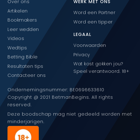
Over ons
WERK MET ONS
Artikelen
Word een Partner
Bookmakers
Word een tipper
Leer wedden
LEGAAL
Videos
Voorwaarden
Wedtips
Privacy
Betting Bible
Wat kost gokken jou?
Resultaten tips
Speel verantwoord. 18+
Contacteer ons
Ondernemingsnummer: BE0696633610
Copyright @ 2021 BetmanBegins. All rights
reserved.
Deze boodschap mag niet gedeeld worden met
minderjarigen.