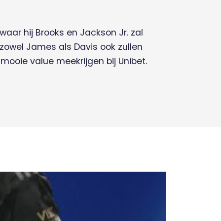
waar hij Brooks en Jackson Jr. zal
 zowel James als Davis ook zullen
mooie value meekrijgen bij Unibet.