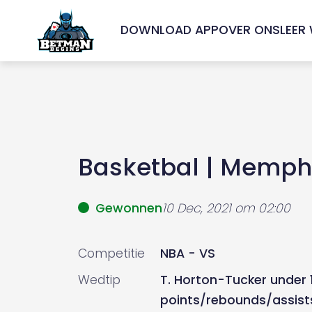
DOWNLOAD APP
OVER ONS
LEER
Basketbal
|
Memphis
Gewonnen
10 Dec, 2021
om
02:00
Competitie
NBA - VS
Wedtip
T. Horton-Tucker under 
points/rebounds/assist