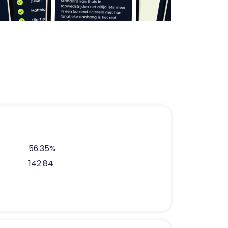
56.35%
142.84