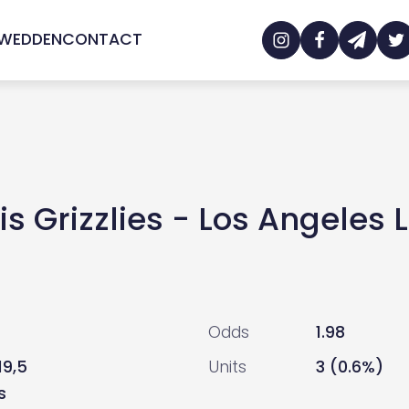
 WEDDEN
CONTACT
 Grizzlies - Los Angeles 
Odds
1.98
19,5
Units
3 (0.6%)
s