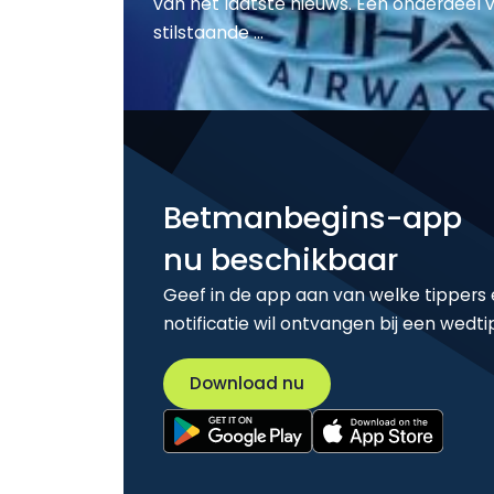
van het laatste nieuws. Eén onderdeel v
stilstaande ...
Betmanbegins-app
nu beschikbaar
Geef in de app aan van welke tippers 
notificatie wil ontvangen bij een wedti
Download nu