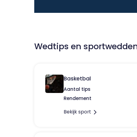
Wedtips en sportwedden
Basketbal
Aantal tips
Rendement
Bekijk sport