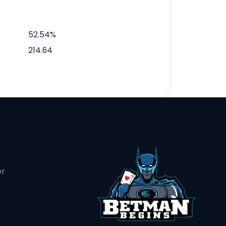
52.54%
214.64
er