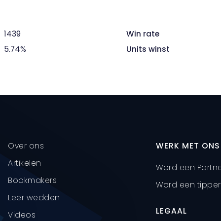
1439
Win rate
5.74%
Units winst
Over ons
WERK MET ONS
Artikelen
Word een Partn
Bookmakers
Word een tipper
Leer wedden
LEGAAL
Videos