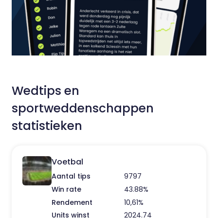
Wedtips en
sportweddenschappen
statistieken
Voetbal
Aantal tips
9797
Win rate
43.88%
Rendement
10,61%
Units winst
2024.74