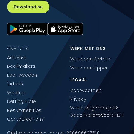
Download nu
Over ons
WERK MET ONS
Artikelen
Word een Partner
Bookmakers
Word een tipper
Leer wedden
LEGAAL
Videos
Voorwaarden
Wedtips
Privacy
Betting Bible
Wat kost gokken jou?
Resultaten tips
Speel verantwoord. 18+
Contacteer ons
Ondernemingsnummer: BE0696633610