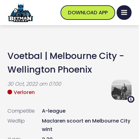
DOWNLOAD APP
Voetbal
|
Melbourne City -
Wellington Phoenix
30 Oct, 2022
om
07:00
Verloren
Competitie
A-league
Wedtip
Maclaren scoort en Melbourne City
wint