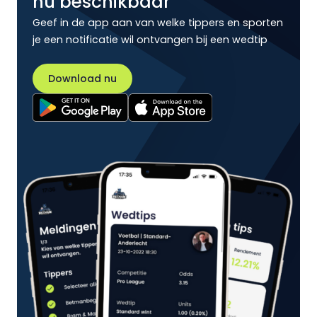
nu beschikbaar
Geef in de app aan van welke tippers en sporten
je een notificatie wil ontvangen bij een wedtip
Download nu