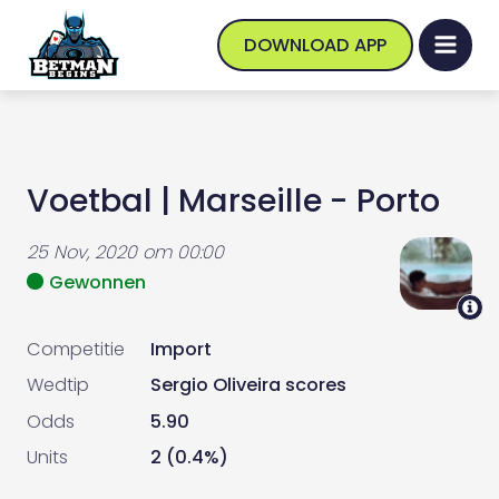
DOWNLOAD APP
Voetbal
|
Marseille - Porto
25 Nov, 2020
om
00:00
Gewonnen
Competitie
Import
Wedtip
Sergio Oliveira scores
Odds
5.90
Units
2 (0.4%)