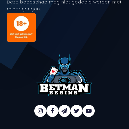
Deze boodschap mag niet gedeeld worden met
minderjarigen.