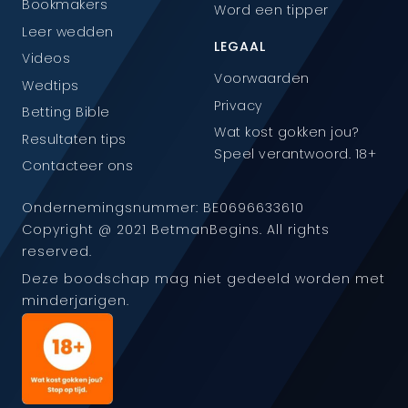
Bookmakers
Word een tipper
Leer wedden
LEGAAL
Videos
Voorwaarden
Wedtips
Privacy
Betting Bible
Wat kost gokken jou?
Resultaten tips
Speel verantwoord. 18+
Contacteer ons
Ondernemingsnummer: BE0696633610
Copyright @ 2021 BetmanBegins. All rights
reserved.
Deze boodschap mag niet gedeeld worden met
minderjarigen.