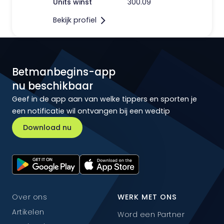
Units winst
300.09
Bekijk profiel
Betmanbegins-app
nu beschikbaar
Geef in de app aan van welke tippers en sporten je
een notificatie wil ontvangen bij een wedtip
Download nu
Over ons
WERK MET ONS
Artikelen
Word een Partner