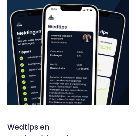
Wedtips en