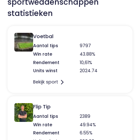
sportweddenschappen
statistieken
Voetbal
Aantal tips
9797
Win rate
43.88%
Rendement
10,61%
Units winst
2024.74
Bekijk sport
Flip Tip
Aantal tips
2389
Win rate
49.94%
Rendement
6.55%