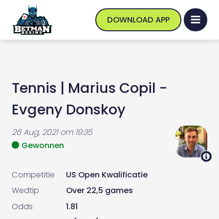
DOWNLOAD APP
Tennis
|
Marius Copil -
Evgeny Donskoy
26 Aug, 2021
om
19:35
Gewonnen
Competitie
US Open Kwalificatie
Wedtip
Over 22,5 games
Odds
1.81