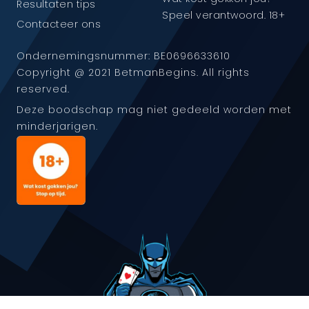
Resultaten tips
Speel verantwoord. 18+
Contacteer ons
Ondernemingsnummer: BE0696633610
Copyright @ 2021 BetmanBegins. All rights
reserved.
Deze boodschap mag niet gedeeld worden met
minderjarigen.