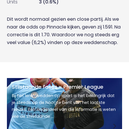
Units
3 (0.6%)
Dit wordt normaal gezien een close partij. Als we
naar de odds op Pinnacle kijken, geven zij 1.591. Na
correctie is dit 1.70. Waardoor we nog steeds erg
veel value (6,2%) vinden op deze weddenschap.
Stilstaande fases - Premier League
Bij het leren wedden op sport is het belangrijk dat
je steeds op de hoogte bent van het laatste
nieuws. Eén onderdeel van die informatie is weten
wie de stilstaande ...