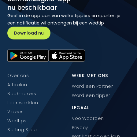
nu beschikbaar
Geef in de app aan van welke tippers en sporten je
een notificatie wil ontvangen bij een wedtip
Download nu
Over ons
WERK MET ONS
Artikelen
Word een Partner
Bookmakers
Word een tipper
Leer wedden
LEGAAL
Videos
Voorwaarden
Wedtips
Privacy
Betting Bible
Wat kost gokken jou?