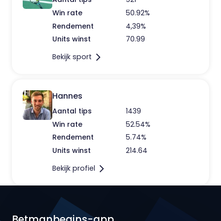
Win rate
50.92%
Rendement
4,39%
Units winst
70.99
Bekijk sport
Hannes
Aantal tips
1439
Win rate
52.54%
Rendement
5.74%
Units winst
214.64
Bekijk profiel
Betmanbegins-app