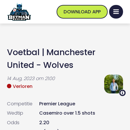
DOWNLOAD APP
Voetbal
|
Manchester
United - Wolves
14 Aug, 2023
om
21:00
Verloren
Competitie
Premier League
Wedtip
Casemiro over 1.5 shots
Odds
2.20