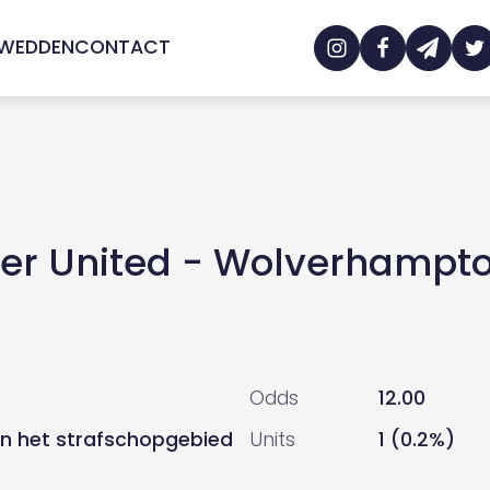
 WEDDEN
CONTACT
er United - Wolverhampt
Odds
12.00
en het strafschopgebied
Units
1 (0.2%)