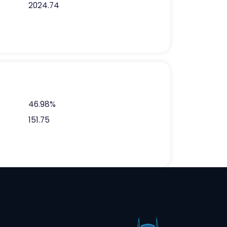
2024.74
46.98%
151.75