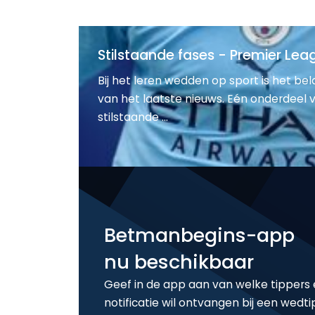
Stilstaande fases - Premier Lea
Bij het leren wedden op sport is het be
van het laatste nieuws. Eén onderdeel v
stilstaande ...
Betmanbegins-app
nu beschikbaar
Geef in de app aan van welke tippers 
notificatie wil ontvangen bij een wedti