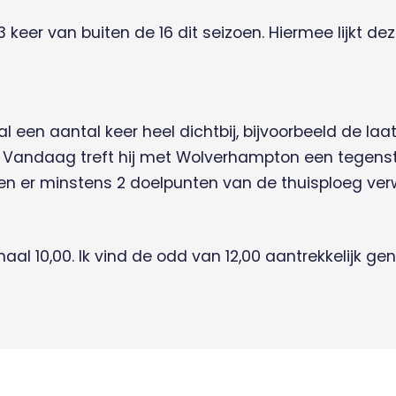
 keer van buiten de 16 dit seizoen. Hiermee lijkt de
l een aantal keer heel dichtbij, bijvoorbeeld de la
t. Vandaag treft hij met Wolverhampton een tegenst
n er minstens 2 doelpunten van de thuisploeg verw
al 10,00. Ik vind de odd van 12,00 aantrekkelijk g