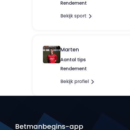
Rendement
Bekijk sport
Marten
Aantal tips
Rendement
Bekijk profiel
Betmanbegins-app